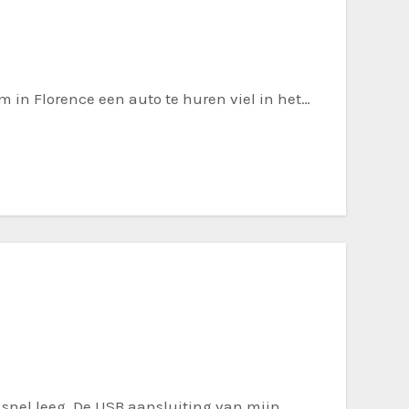
m in Florence een auto te huren viel in het…
e snel leeg. De USB aansluiting van mijn