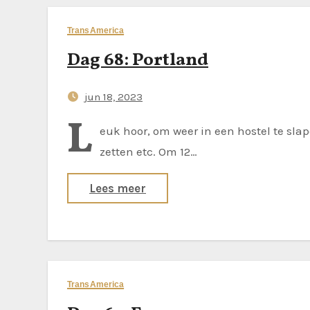
TransAmerica
Dag 68: Portland
jun 18, 2023
L
euk hoor, om weer in een hostel te slap
zetten etc. Om 12…
Lees meer
TransAmerica