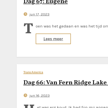
Dag 67: Eugene
jun 17, 2023
T
oen was het gedaan en was het tijd om 
Lees meer
TransAmerica
Dag 66: Van Fern Ridge Lake 
jun 16, 2023
et was erg koud. Ik had fijn mij appa