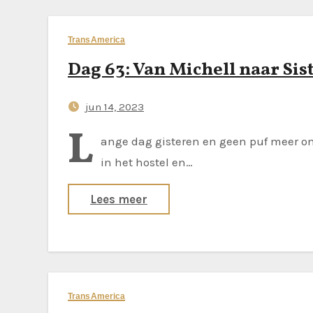
TransAmerica
Dag 63: Van Michell naar Sis
jun 14, 2023
L
ange dag gisteren en geen puf meer om 
in het hostel en…
Lees meer
TransAmerica