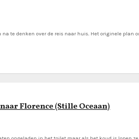
na te denken over de reis naar huis. Het originele plan o
naar Florence (Stille Oceaan)
raten opgeladen in het toilet maar als het koud is lopen z