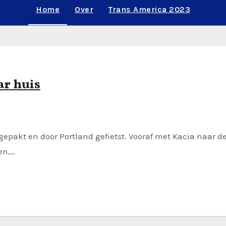
Home
Over
Trans America 2023
ar huis
s gepakt en door Portland gefietst. Vooraf met Kacia naar
en,…