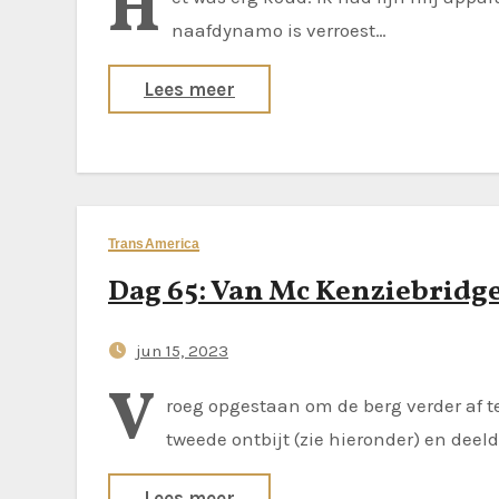
H
naafdynamo is verroest…
Lees meer
TransAmerica
Dag 65: Van Mc Kenziebridge
jun 15, 2023
V
roeg opgestaan om de berg verder af t
tweede ontbijt (zie hieronder) en deeld
Lees meer