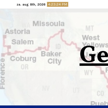
Ga
4:23:25 PM
za. aug 8th, 2026
naar
de
inhoud
Ge