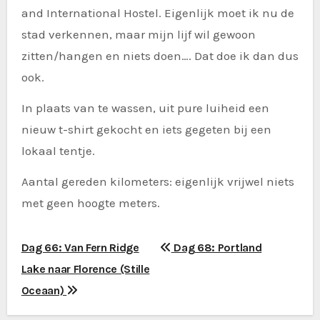
and International Hostel. Eigenlijk moet ik nu de
stad verkennen, maar mijn lijf wil gewoon
zitten/hangen en niets doen…. Dat doe ik dan dus
ook.
In plaats van te wassen, uit pure luiheid een
nieuw t-shirt gekocht en iets gegeten bij een
lokaal tentje.
Aantal gereden kilometers: eigenlijk vrijwel niets
met geen hoogte meters.
B
Dag 66: Van Fern Ridge
Dag 68: Portland
Lake naar Florence (Stille
e
Oceaan)
r