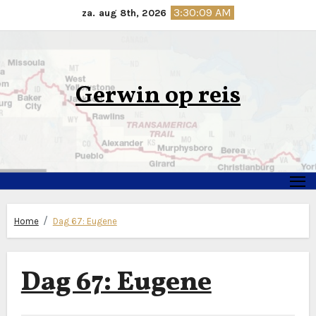
Ga
3:30:10 AM
za. aug 8th, 2026
naar
de
inhoud
Gerwin op reis
Home
Dag 67: Eugene
Dag 67: Eugene