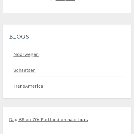
i
e
BLOGS
Noorwegen
Schaatsen
TransAmerica
Dag 69 en 70: Portland en naar huis