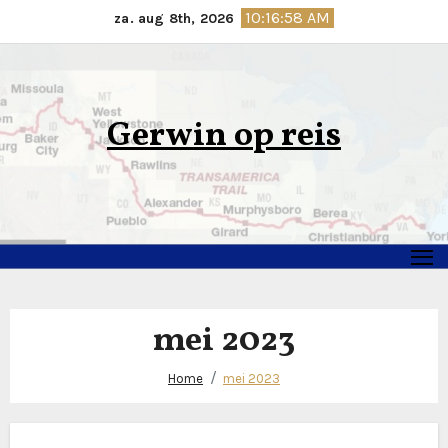
Ga
10:16:59 AM
za. aug 8th, 2026
naar
de
inhoud
Gerwin op reis
mei 2023
Home
mei 2023