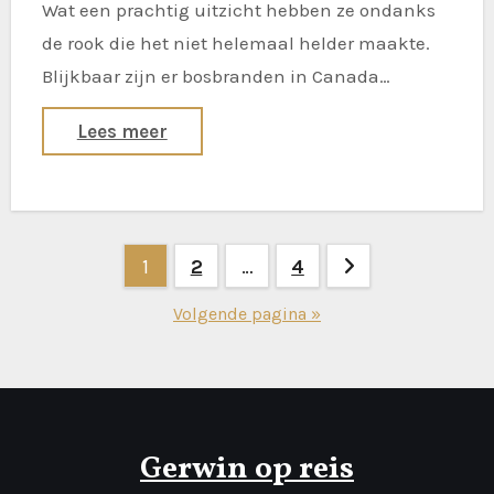
Wat een prachtig uitzicht hebben ze ondanks
de rook die het niet helemaal helder maakte.
Blijkbaar zijn er bosbranden in Canada…
Lees meer
Berichten
1
2
…
4
paginering
Volgende pagina »
Gerwin op reis