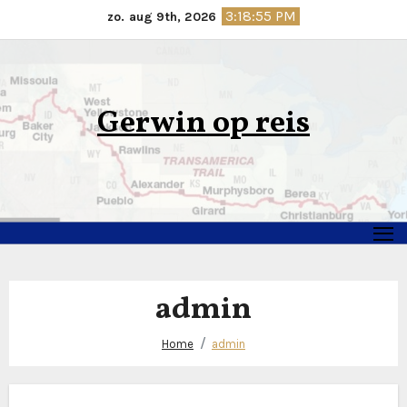
Ga
3:18:55 PM
zo. aug 9th, 2026
naar
de
inhoud
Gerwin op reis
admin
Home
admin