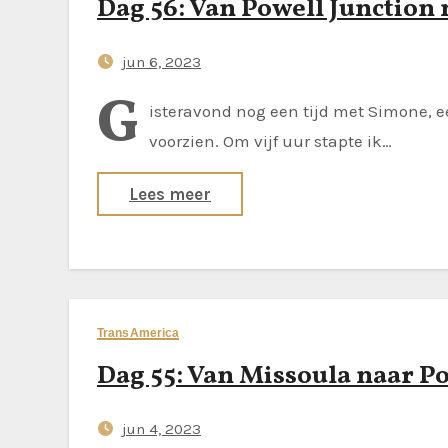
Dag 56: Van Powell Junction
jun 6, 2023
G
isteravond nog een tijd met Simone, e
voorzien. Om vijf uur stapte ik…
Lees meer
TransAmerica
Dag 55: Van Missoula naar P
jun 4, 2023