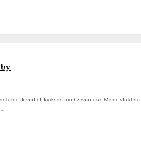
rby
tana. Ik verliet Jackson rond zeven uur. Mooie vlaktes 
l…