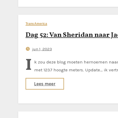
TransAmerica
Dag 52: Van Sheridan naar J
jun 1, 2023
I
k zou deze blog moeten hernoemen naar ‘
met 1237 hoogte meters. Update… ik vert
Lees meer