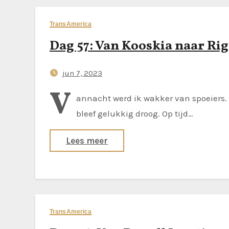
TransAmerica
Dag 57: Van Kooskia naar Ri
jun 7, 2023
V
annacht werd ik wakker van spoeiers. 
bleef gelukkig droog. Op tijd…
Lees meer
TransAmerica