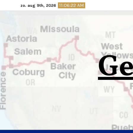
Ga
11:06:23 AM
zo. aug 9th, 2026
naar
de
inhoud
Ge