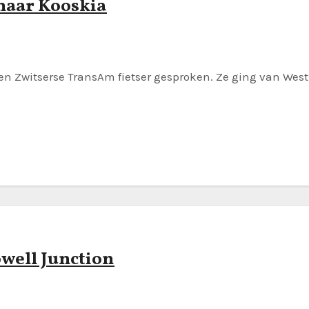
 naar Kooskia
en Zwitserse TransAm fietser gesproken. Ze ging van West
owell Junction