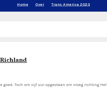
Home
Over
Trans America 2023
 Richland
je goed. Toch om vijf uur opgestaan om vroeg richting He