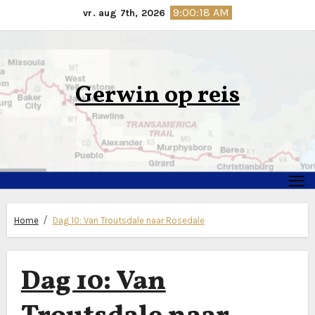
Ga
9:00:19 AM
vr. aug 7th, 2026
naar
de
inhoud
Gerwin op reis
Home
Dag 10: Van Troutsdale naar Rosedale
Dag 10: Van