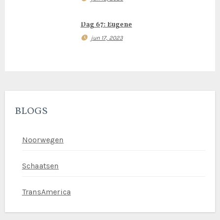
g
Dag 67: Eugene
a
jun 17, 2023
t
i
e
BLOGS
Noorwegen
Schaatsen
TransAmerica