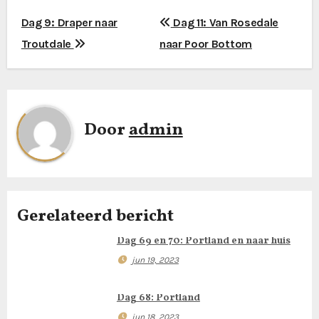
B
Dag 9: Draper naar
Dag 11: Van Rosedale
Troutdale
naar Poor Bottom
e
r
i
Door
admin
c
h
t
Gerelateerd bericht
n
Dag 69 en 70: Portland en naar huis
a
jun 19, 2023
v
Dag 68: Portland
i
jun 18, 2023