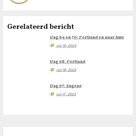
t
n
Gerelateerd bericht
a
Dag 69 en 70: Portland en naar huis
v
jun 19, 2023
i
Dag 68: Portland
g
jun 18, 2023
a
Dag 67: Eugene
t
jun 17, 2023
i
e