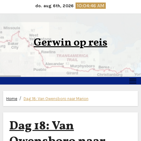
Ga
10:04:47 AM
do. aug 6th, 2026
naar
de
inhoud
Gerwin op reis
Home
Dag 18: Van Owensboro naar Marion
Dag 18: Van