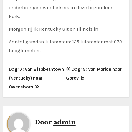
onderbrengen van fietsers in deze bijzondere
kerk.
Morgen rij ik Kentucky uit en Illinois in.
Aantal gereden kilometers: 125 kilometer met 973
hoogtemeters.
B
Dag 17: Van Elizabethtown
Dag 19: Van Marion naar
(Kentucky) naar
Goreville
e
Owensboro
r
i
c
Door
admin
h